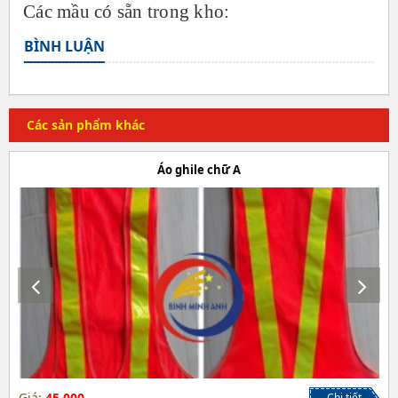
Các mầu có sẵn trong kho:
BÌNH LUẬN
Các sản phẩm khác
Áo ghile chữ A
Giá:
45,000
Chi tiết