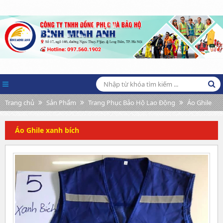
Trang chủ
Sản Phẩm
Trang Phục Bảo Hộ Lao Động
Áo Ghile
Áo Ghile xanh bích