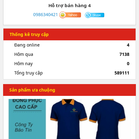
Hỗ trợ bán hàng 4
0986340421
Thống kê truy cập
Đang online
4
Hôm qua
7138
Hôm nay
0
Tổng truy cập
589111
Sản phẩm ưa chuộng