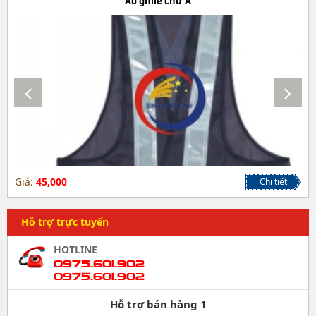
Áo ghile chữ A
Giá:
45,000
Chi tiết
Hỗ trợ trực tuyến
HOTLINE
0975.601.902
0975.601.902
Hỗ trợ bán hàng 1