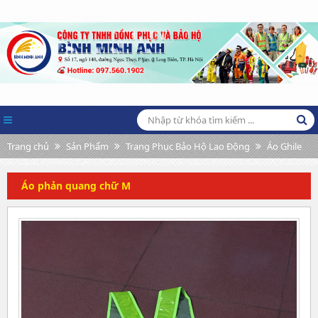
Trang chủ
Sản Phẩm
Trang Phục Bảo Hộ Lao Động
Áo Ghile
Áo phản quang chữ M