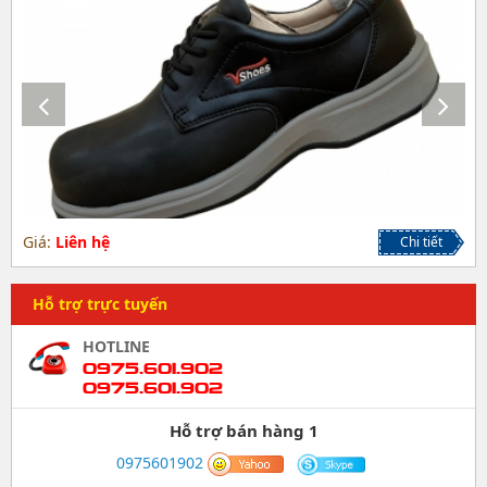
Giá:
Liên hệ
Chi tiết
Hỗ trợ trực tuyến
HOTLINE
0975.601.902
0975.601.902
Hỗ trợ bán hàng 1
0975601902