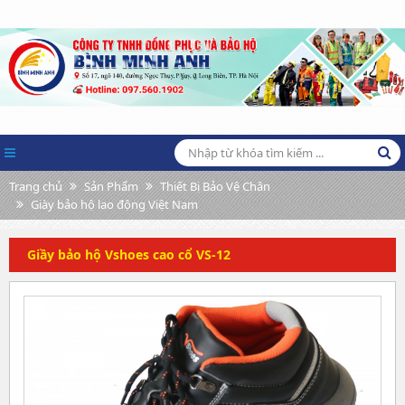
Trang chủ
Sản Phẩm
Thiết Bị Bảo Vệ Chân
Giày bảo hộ lao động Việt Nam
Giầy bảo hộ Vshoes cao cổ VS-12