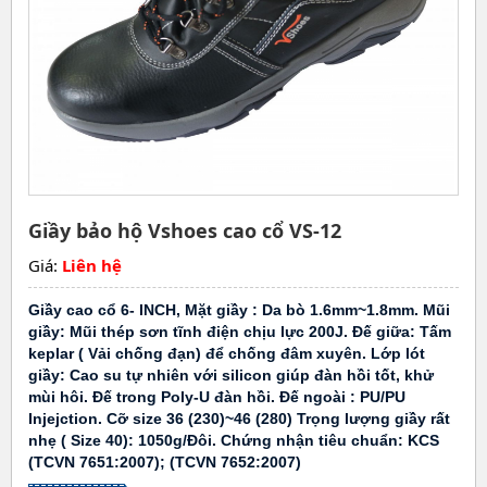
Giầy bảo hộ Vshoes cao cổ VS-12
Giá:
Liên hệ
Giầy cao cổ 6- INCH, Mặt giầy : Da bò 1.6mm~1.8mm. Mũi
giầy: Mũi thép sơn tĩnh điện chịu lực 200J. Đế giữa: Tấm
keplar ( Vải chống đạn) để chống đâm xuyên. Lớp lót
giầy: Cao su tự nhiên với silicon giúp đàn hồi tốt, khử
mùi hôi. Đế trong Poly-U đàn hồi. Đế ngoài : PU/PU
Injejction. Cỡ size 36 (230)~46 (280) Trọng lượng giầy rất
nhẹ ( Size 40): 1050g/Đôi. Chứng nhận tiêu chuẩn: KCS
(TCVN 7651:2007); (TCVN 7652:2007)