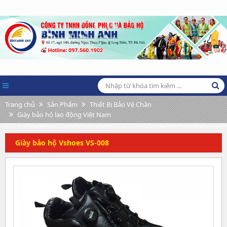
Trang chủ
Sản Phẩm
Thiết Bị Bảo Vệ Chân
Giày bảo hộ lao động Việt Nam
Giày bảo hộ Vshoes VS-008