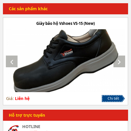
Các sản phẩm khác
Giày bảo hộ Vshoes VS-15 (New)
Giá:
Liên hệ
Chi tiết
Hỗ trợ trực tuyến
HOTLINE