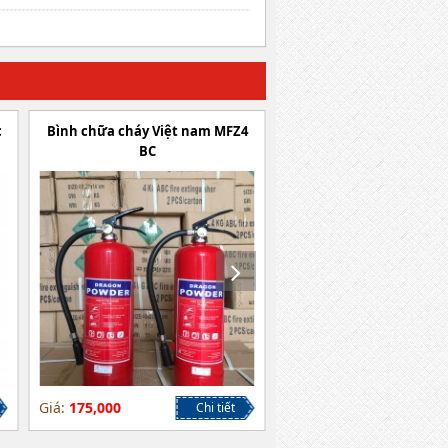
c
Bình chữa cháy Việt nam MFZ4
Bình chữa cháy Việt n
BC
ABC
Giá:
175,000
Giá:
185,000
Chi tiết