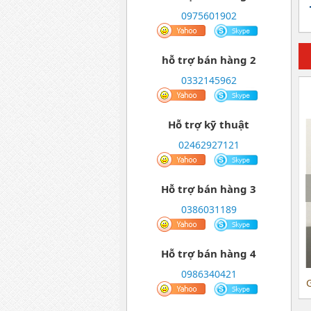
0975601902
hỗ trợ bán hàng 2
0332145962
chữa cháy khí CO2 Hàn
Bình bột chữa cháy ABC 4kg Hàn
Quốc 4.6Kg
Quốc
Hỗ trợ kỹ thuật
02462927121
Hỗ trợ bán hàng 3
0386031189
Hỗ trợ bán hàng 4
0986340421
00,000
Giá:
600,000
G
Chi tiết
Chi tiết