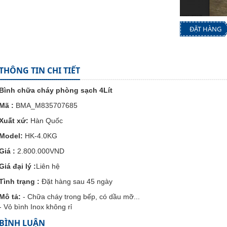
ĐẶT HÀNG
THÔNG TIN CHI TIẾT
Bình chữa cháy phòng sạch 4Lít
Mã :
BMA_M835707685
Xuất xứ:
Hàn Quốc
Model:
HK-4.0KG
Giá :
2.800.000VND
Giá đại lý :
Liên hệ
Tình trạng :
Đặt hàng sau 45 ngày
Mô tả:
- Chữa cháy trong bếp, có dầu mỡ...
- Vỏ bình Inox không rỉ
BÌNH LUẬN