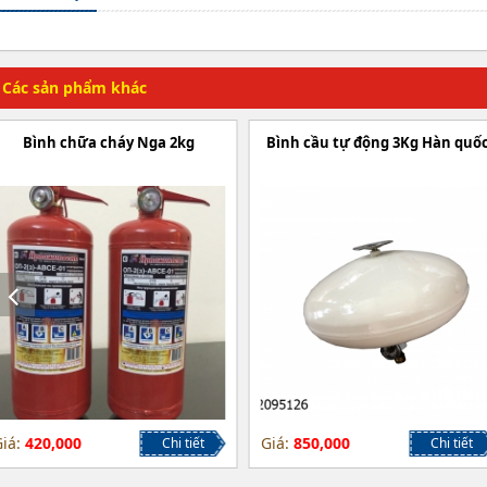
Các sản phẩm khác
Bình chữa cháy Nga 2kg
Bình cầu tự động 3Kg Hàn quố
iá:
420,000
Giá:
850,000
Chi tiết
Chi tiết