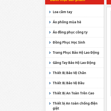
Loa cầm tay
Áo phông mùa hè
Áo đồng phục công ty
Đồng Phục Học Sinh
Trang Phục Bảo Hộ Lao Động
Áo Ghile
Găng Tay Bảo Hộ Lao Động
Trang phục bảo vệ
Găng Tay JOGGER
Thiết Bị Bảo Vệ Chân
Áo mưa các loại
Găng tay chống hóa chất
Giầy bảo hộ KINGS
Thiết Bị Bảo Vệ Đầu
Quần Áo Phòng Sạch -
Găng tay y tế
Ủng bảo hộ Việt Nam
Mũ an toàn Việt Nam
Thiết Bị An Toàn Trên Cao
Chống Tĩnh Điện
Găng tay sợi
Ủng bảo hộ nhập ngoại
Mũ an toàn Hàn Quốc
lưới an toàn
Thiết bị An toàn chống điện
Áo Phao - Phao Cứu Sinh
giật