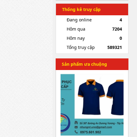
Thống kê truy cập
Đang online
4
Hôm qua
7204
Hôm nay
0
Tổng truy cập
589321
Sản phẩm ưa chuộng