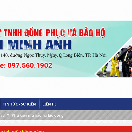
TIN TỨC - SỰ KIỆN
LIÊN HỆ
Đầu
Phụ kiện mũ bảo hộ lao động
vành mũ chống nắng