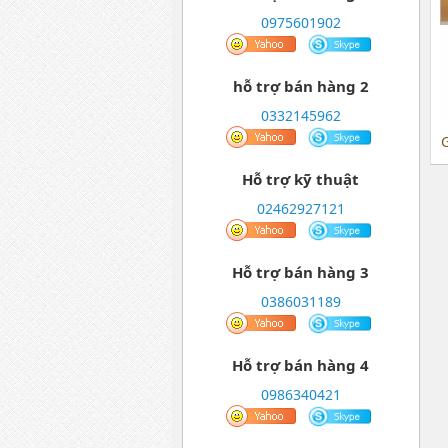
0975601902
hỗ trợ bán hàng 2
0332145962
000
Giá:
35,000
G
Chi tiết
Chi tiết
Hỗ trợ kỹ thuật
02462927121
Hỗ trợ bán hàng 3
0386031189
Hỗ trợ bán hàng 4
0986340421