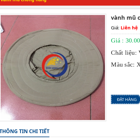
vành mũ 
Giá:
Liên hệ
Giá : 30.0
Chất liệu: 
Màu sắc: X
ĐẶT HÀNG
THÔNG TIN CHI TIẾT