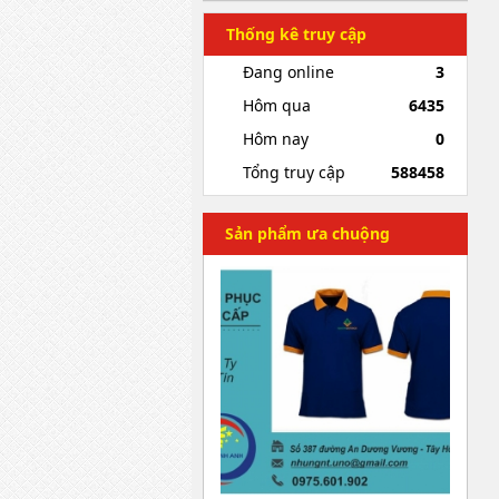
Thống kê truy cập
Đang online
3
Hôm qua
6435
Hôm nay
0
Tổng truy cập
588458
Sản phẩm ưa chuộng