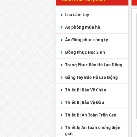
Loa cầm tay
Áo phông mùa hè
Áo đồng phục công ty
Đồng Phục Học Sinh
Trang Phục Bảo Hộ Lao Động
Áo Ghile
Găng Tay Bảo Hộ Lao Động
Trang phục bảo vệ
Găng Tay JOGGER
Thiết Bị Bảo Vệ Chân
Áo mưa các loại
Găng tay chống hóa chất
Giầy bảo hộ KINGS
Thiết Bị Bảo Vệ Đầu
Quần Áo Phòng Sạch -
Găng tay y tế
Ủng bảo hộ Việt Nam
Mũ an toàn Việt Nam
Thiết Bị An Toàn Trên Cao
Chống Tĩnh Điện
Găng tay sợi
Ủng bảo hộ nhập ngoại
Mũ an toàn Hàn Quốc
lưới an toàn
Thiết bị An toàn chống điện
Áo Phao - Phao Cứu Sinh
giật