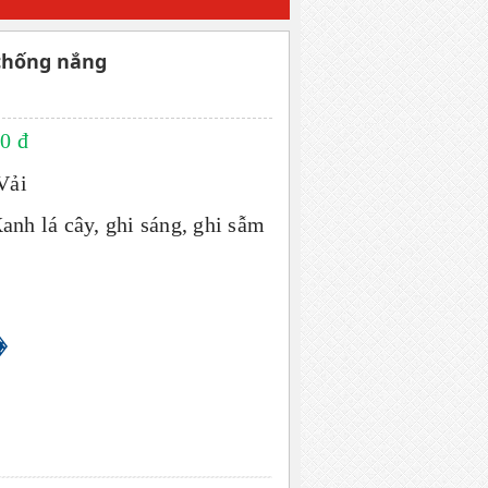
chống nắng
00 đ
Vải
anh lá cây, ghi sáng, ghi sẫm