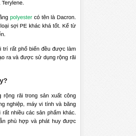
 Terуlene.
bằng
polyester
có tên là Dacron.
oại sợi PE khác khá tốt. Kể từ
ến.
 trí rất phổ biến đều được làm
 tạo ra và được sử dụng rộng rãi
ay?
rộng rãi trong sản xuất công
g nghiệp, máy vi tính và băng
ới rất nhiều các sản phẩm khác.
vẫn phù hợp và phát huy được