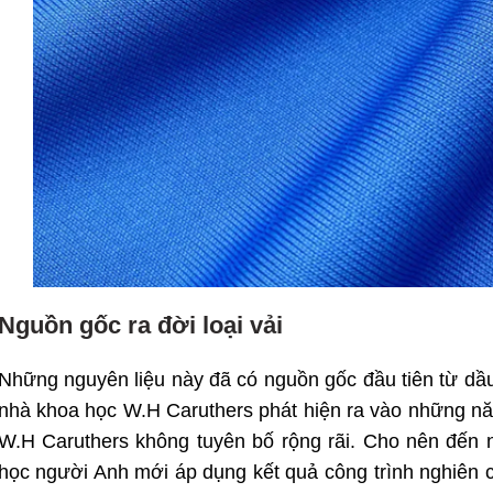
Nguồn gốc ra đời loại vải
Những nguyên liệu này đã có nguồn gốc đầu tiên từ dầ
nhà khoa học W.H Carutherѕ phát hiện ra vào những nă
W.H Carutherѕ không tuyên bố rộng rãi. Cho nên đến
học người Anh mới áp dụng kết quả công trình nghiên 