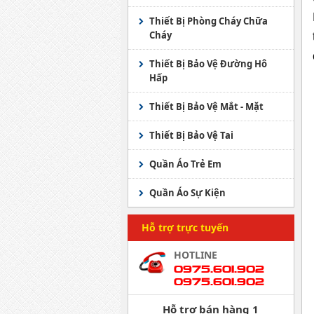
Găng tay các loại khác
Giày bảo hộ nhập ngoại
Mũ an toàn Đài Loan
Thang dây, dây an toàn
Quần Áo Bảo Hộ Lao Động
khác
Thiết Bị Phòng Cháy Chữa
Cháy
Mũ an toàn Mỹ
Giày bảo hộ lao động Việt
Nam
Thiết Bị Bảo Vệ Đường Hô
Mũ bảo hộ đầu kết hợp
Hấp
Giày bảo hộ lao động Hàn
Phụ kiện mũ bảo hộ lao
Quốc
Mặt nạ lọc bụi
Thiết Bị Bảo Vệ Mắt - Mặt
động
Giầy bảo hộ JOGGER
Mặt nạ lọc độc
Kính bảo hộ Hàn Quốc
Thiết Bị Bảo Vệ Tai
Các loại giày bhld khác
Khẩu trang lọc bụi
Kính bảo hộ KINGS
Quần Áo Trẻ Em
Malaysia
Khẩu trang lọc độc
Quần Áo Sự Kiện
Các loại khác
Khẩu trang các loại
Áo phông sự kiện
Hỗ trợ trực tuyến
Mũ Sự Kiện
HOTLINE
0975.601.902
Áo Khoác Sự Kiện
0975.601.902
Áo Phông Sự Kiện
Hỗ trợ bán hàng 1