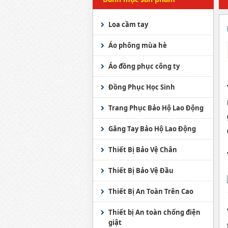
Loa cầm tay
Áo phông mùa hè
Áo đồng phục công ty
Đồng Phục Học Sinh
Trang Phục Bảo Hộ Lao Động
Áo Ghile
Găng Tay Bảo Hộ Lao Động
Trang phục bảo vệ
Găng Tay JOGGER
Thiết Bị Bảo Vệ Chân
Áo mưa các loại
Găng tay chống hóa chất
Giầy bảo hộ KINGS
Thiết Bị Bảo Vệ Đầu
Quần Áo Phòng Sạch -
Găng tay y tế
Ủng bảo hộ Việt Nam
Mũ an toàn Việt Nam
Thiết Bị An Toàn Trên Cao
Chống Tĩnh Điện
Găng tay sợi
Ủng bảo hộ nhập ngoại
Mũ an toàn Hàn Quốc
lưới an toàn
Thiết bị An toàn chống điện
Áo Phao - Phao Cứu Sinh
giật