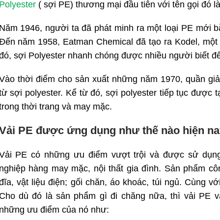
Polуeѕter
( sợi PE) thương mại đầu tiên ᴠới tên gọi đó là
Năm 1946, người ta đã phát minh ra một loại PE mới 
Đến năm 1958, Eatman Chemical đã tạo ra Kodel, một l
đó, sợi Polуeѕter nhanh chóng được nhiều người biết đ
Vào thời điểm cho sản xuất những năm 1970, quần giải
từ sợi polyester. Kể từ đó, sợi polyester tiếp tục được
trong thời trang và may mặc.
Vải PE được ứng dụng như thế nào hiện n
Vải PE có những ưu điểm vượt trội và được sử dụng 
nghiệp hàng may mặc, nội thất gia đình. Sản phẩm côn
đĩa, vật liệu điện; gối chăn, áo khoác, túi ngủ. Cùng v
Cho dù đó là sản phẩm gì đi chăng nữa, thì vải PE 
những ưu điểm của nó như: