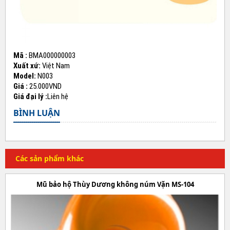
Mã :
BMA000000003
Xuất xứ:
Việt Nam
Model:
N003
Giá :
25.000VND
Giá đại lý :
Liên hệ
BÌNH LUẬN
Các sản phẩm khác
Mũ bảo hộ Thùy Dương không núm Vặn MS-104