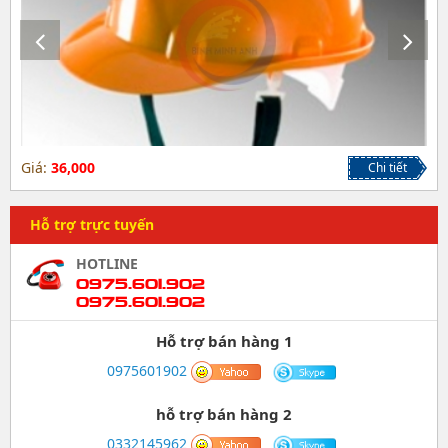
Giá:
36,000
Chi tiết
Hỗ trợ trực tuyến
HOTLINE
0975.601.902
0975.601.902
Hỗ trợ bán hàng 1
0975601902
hỗ trợ bán hàng 2
0332145962