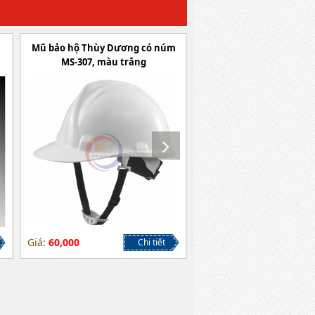
Mũ bảo hộ Thùy Dương có núm
Mũ bảo hộ Thùy Dương
MS-307, màu trắng
vặn MS-302, Màu 
Giá:
60,000
Giá:
Liên hệ
Chi tiết