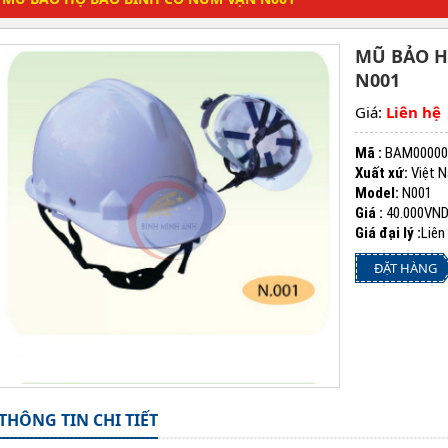
MŨ BẢO H
N001
Giá:
Liên hệ
Mã :
BAM00000
Xuất xứ:
Việt 
Model:
N001
Giá :
40.000VN
Giá đại lý :
Liên
ĐẶT HÀNG
THÔNG TIN CHI TIẾT