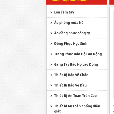
Loa cầm tay
Áo phông mùa hè
Áo đồng phục công ty
Đồng Phục Học Sinh
Trang Phục Bảo Hộ Lao Động
Áo Ghile
Găng Tay Bảo Hộ Lao Động
Trang phục bảo vệ
Găng Tay JOGGER
Thiết Bị Bảo Vệ Chân
Áo mưa các loại
Găng tay chống hóa chất
Giầy bảo hộ KINGS
Thiết Bị Bảo Vệ Đầu
Quần Áo Phòng Sạch -
Găng tay y tế
Ủng bảo hộ Việt Nam
Mũ an toàn Việt Nam
Thiết Bị An Toàn Trên Cao
Chống Tĩnh Điện
Găng tay sợi
Ủng bảo hộ nhập ngoại
Mũ an toàn Hàn Quốc
lưới an toàn
Thiết bị An toàn chống điện
Áo Phao - Phao Cứu Sinh
giật