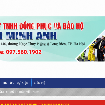
TIN TỨC - SỰ KIỆN
LIÊN HỆ
Đầu
Mũ an toàn Việt Nam
MŨ BẢO HỘ BẢO BÌNH CÓ NÚM VẶN N001