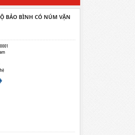
Ộ BẢO BÌNH CÓ NÚM VẶN
0001
Nam
D
 hệ