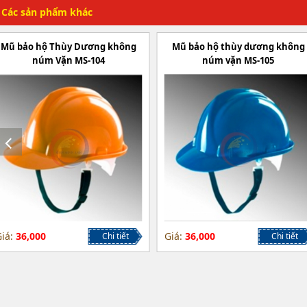
Các sản phẩm khác
Mũ bảo hộ Thùy Dương không
Mũ bảo hộ thùy dương không
núm Vặn MS-104
núm vặn MS-105
iá:
36,000
Giá:
36,000
Chi tiết
Chi tiết