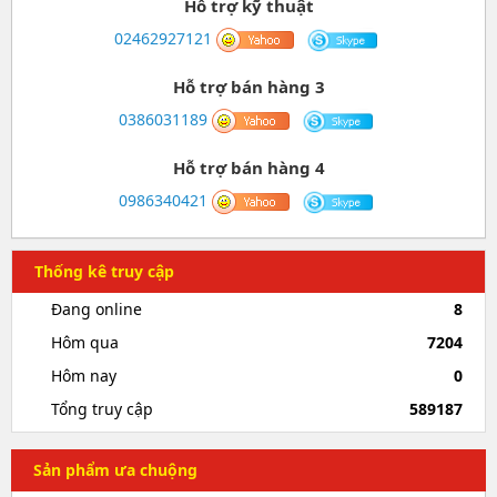
Hỗ trợ kỹ thuật
02462927121
Hỗ trợ bán hàng 3
0386031189
Hỗ trợ bán hàng 4
0986340421
Thống kê truy cập
Đang online
8
Hôm qua
7204
Hôm nay
0
Tổng truy cập
589187
Sản phẩm ưa chuộng