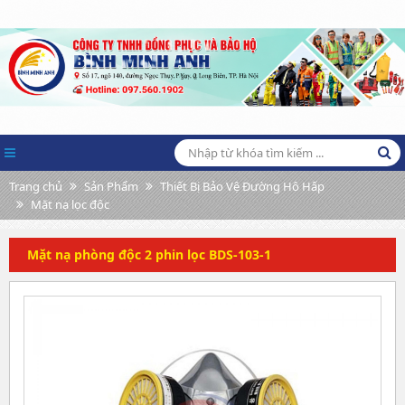
Trang chủ
Sản Phẩm
Thiết Bị Bảo Vệ Đường Hô Hấp
Mặt nạ lọc độc
Mặt nạ phòng độc 2 phin lọc BDS-103-1