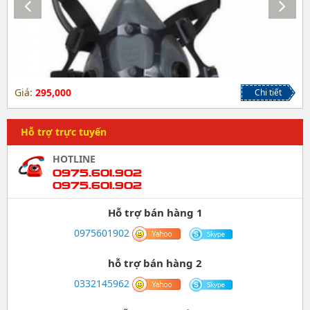
Giá:
295,000
Chi tiết
Hỗ trợ trực tuyến
HOTLINE
0975.601.902
0975.601.902
Hỗ trợ bán hàng 1
0975601902
hỗ trợ bán hàng 2
0332145962