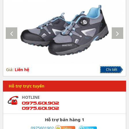
Giá:
Liên hệ
Chi tiết
Hỗ trợ trực tuyến
HOTLINE
0975.601.902
0975.601.902
Hỗ trợ bán hàng 1
0975601902