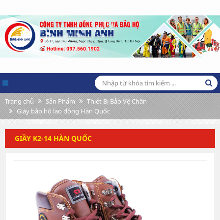
Trang chủ
Sản Phẩm
Thiết Bị Bảo Vệ Chân
Giày bảo hộ lao động Hàn Quốc
GIẦY K2-14 HÀN QUỐC