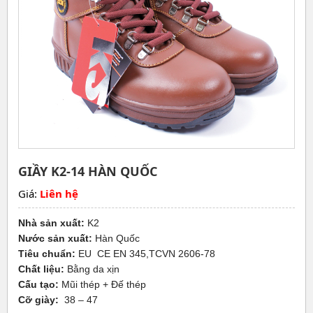
GIẦY K2-14 HÀN QUỐC
Giá:
Liên hệ
Nhà sản xuất:
K2
Nước sản xuất:
Hàn Quốc
Tiêu chuẩn:
EU CE EN 345,TCVN 2606-78
Chất liệu:
Bằng da xịn
Cấu tạo:
Mũi thép + Đế thép
Cỡ giày:
38 – 47