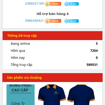
0386031189
Hỗ trợ bán hàng 4
0986340421
Thống kê truy cập
Đang online
5
Hôm qua
7204
Hôm nay
0
Tổng truy cập
589531
Sản phẩm ưa chuộng